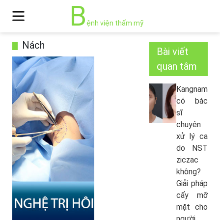
B
ệnh viện thẩm mỹ
Nách
Bài viết
quan tâm
Kangnam
có bác
sĩ
chuyên
xử lý ca
do NST
ziczac
không?
Giải pháp
cấy mỡ
mặt cho
người