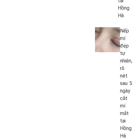
tại
Hồng
Hà
Nếp
mí
đẹp
tự
nhiên,
rõ
nét
sau 5
ngày
cắt
mí
mắt
tại
Hồng
Hà