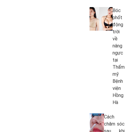
Bóc
phốt
động
trời
về
nâng
ngực
tại
Thẩm
mỹ
Bệnh
viện
Hồng
Hà
Cách
chăm sóc
sau khi