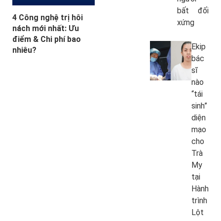
bất đối
4 Công nghệ trị hôi
xứng
nách mới nhất: Ưu
điểm & Chi phí bao
Ekip
nhiêu?
bác
sĩ
nào
“tái
sinh”
diện
mạo
cho
Trà
My
tại
Hành
trình
Lột