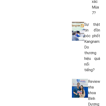
xác
Mùa
7?
Sự thật
tin đồn
bóc phốt
Kangnam:
Do
thương
hiệu quá
nổi
tiếng?
Review
nha
khoa
Bình
Dương: