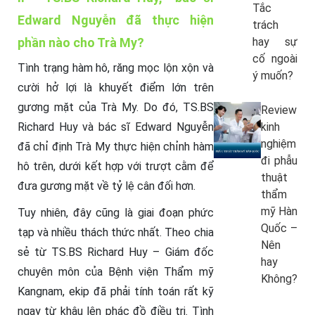
Tắc
Edward Nguyễn đã thực hiện
trách
phần nào cho Trà My?
hay sự
cố ngoài
Tình trạng hàm hô, răng mọc lộn xộn và
ý muốn?
cười hở lợi là khuyết điểm lớn trên
gương mặt của Trà My. Do đó, TS.BS
Review
Richard Huy và bác sĩ Edward Nguyễn
kinh
nghiệm
đã chỉ định Trà My thực hiện chỉnh hàm
đi phẫu
hô trên, dưới kết hợp với trượt cằm để
thuật
đưa gương mặt về tỷ lệ cân đối hơn.
thẩm
mỹ Hàn
Tuy nhiên, đây cũng là giai đoạn phức
Quốc –
tạp và nhiều thách thức nhất. Theo chia
Nên
sẻ từ TS.BS Richard Huy – Giám đốc
hay
chuyên môn của Bệnh viện Thẩm mỹ
Không?
Kangnam, ekip đã phải tính toán rất kỹ
ngay từ khâu lên phác đồ điều trị. Tình