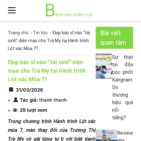
B
ệnh viện thẩm mỹ
Bài viết
Trang chủ
Tin tức
Ekip bác sĩ nào “tái
sinh” diện mạo cho Trà My tại Hành trình
quan tâm
Lột xác Mùa 7?
Sự thật
Ekip bác sĩ nào “tái sinh” diện
tin đồn
mạo cho Trà My tại Hành trình
bóc phốt
Lột xác Mùa 7?
Kangnam:
Do
31/03/2026
thương
Tác giả:
thanh thanh
*
hiệu quá
29 lượt xem
nổi
*
tiếng?
Trong chương trình Hành trình Lột xác
mùa 7, màn thay đổi của Trương Thị
Review
Trà My cô gái từng tự ti với biệt danh
nha