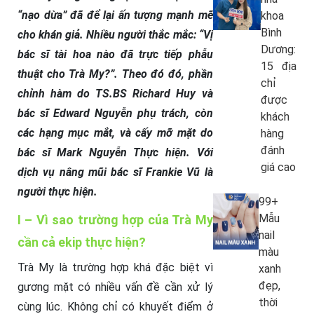
“nạo dừa” đã để lại ấn tượng mạnh mẽ
khoa
Bình
cho khán giả. Nhiều người thắc mắc: “Vị
Dương:
bác sĩ tài hoa nào đã trực tiếp phẫu
15 địa
thuật cho Trà My?”. Theo đó đó, phần
chỉ
chỉnh hàm do TS.BS Richard Huy và
được
bác sĩ Edward Nguyễn phụ trách, còn
khách
các hạng mục mắt, và cấy mỡ mặt do
hàng
đánh
bác sĩ Mark Nguyễn Thực hiện. Với
giá cao
dịch vụ nâng mũi bác sĩ Frankie Vũ là
người thực hiện.
99+
Mẫu
I – Vì sao trường hợp của Trà My
nail
cần cả ekip thực hiện?
màu
Trà My là trường hợp khá đặc biệt vì
xanh
đẹp,
gương mặt có nhiều vấn đề cần xử lý
thời
cùng lúc. Không chỉ có khuyết điểm ở