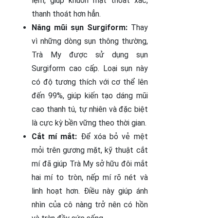
lẹm, giúp khuôn mặt thoát xác,
thanh thoát hơn hẳn.
Nâng mũi sụn Surgiform:
Thay
vì những dòng sụn thông thường,
Trà My được sử dụng sụn
Surgiform cao cấp. Loại sụn này
có độ tương thích với cơ thể lên
đến 99%, giúp kiến tạo dáng mũi
cao thanh tú, tự nhiên và đặc biệt
là cực kỳ bền vững theo thời gian.
Cắt mí mắt:
Để xóa bỏ vẻ mệt
mỏi trên gương mặt, kỹ thuật cắt
mí đã giúp Trà My sở hữu đôi mắt
hai mí to tròn, nếp mí rõ nét và
linh hoạt hơn. Điều này giúp ánh
nhìn của cô nàng trở nên có hồn