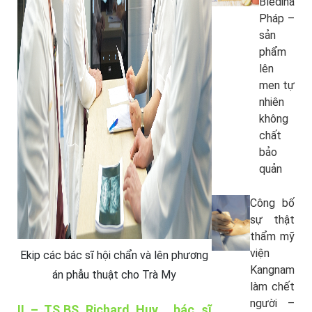
Bledina
Pháp –
sản
phẩm
lên
men tự
nhiên
không
chất
bảo
quản
Công bố
sự thật
thẩm mỹ
viện
Ekip các bác sĩ hội chẩn và lên phương
Kangnam
án phẫu thuật cho Trà My
làm chết
người –
II –
TS.BS
Richard Huy, bác sĩ