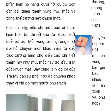
thượng,
phần hàm hô nặng, cười hở lợi, cô còn
phong
cần cải thiện thêm vùng mũi, mắt và
cách
tổng thể đường nét khuôn mặt.
nhất
2021
Chính vì vậy, nếu chỉ một bác sĩ thực
hiện toàn bộ thì rất khó đạt được kết
Chuyện
quả tối ưu. Mỗi vùng trên gương mặt
chị em:
đòi hỏi chuyên môn khác nhau, từ cấu
Cắt
trúc xương hàm cho đến các chi tiết
môi lớn
vùng
thẩm mỹ như mũi, mắt hay độ đầy đặn
kín giá
của khuôn mặt. Đây cũng là lý do ca của
bao
Trà My cần sự phối hợp đa chuyên khoa
nhiêu
thay vì chỉ do một người phụ trách.
là an
toàn
và phù
hợp?