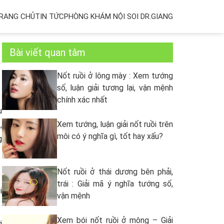
RANG CHỦ
TIN TỨC
PHÒNG KHÁM NỘI SOI DR.GIANG
Bài viết quan tâm
Nốt ruồi ở lông mày : Xem tướng
số, luận giải tương lại, vận mệnh
chính xác nhất
u
Xem tướng, luận giải nốt ruồi trên
,
môi có ý nghĩa gì, tốt hay xấu?
g
Nốt ruồi ở thái dương bên phải,
trái : Giải mã ý nghĩa tướng số,
i
vận mệnh
Xem bói nốt ruồi ở mông – Giải
i