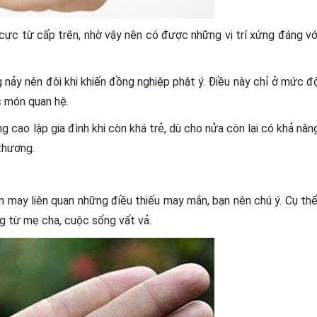
h cực từ cấp trên, nhờ vậy nên có được những vị trí xứng đáng vớ
g nảy nên đôi khi khiến đồng nghiệp phật ý. Điều này chỉ ở mức đ
c món quan hệ.
ng cao lập gia đình khi còn khá trẻ, dù cho nửa còn lại có khả năn
thương.
 may liên quan những điều thiếu may mắn, bạn nên chú ý. Cụ thể
ng từ mẹ cha, cuộc sống vất vả.