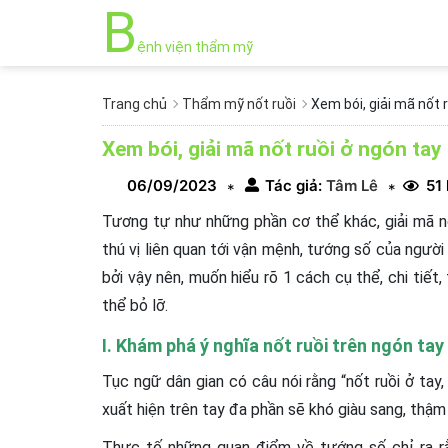
B
ệnh viện thẩm mỹ
Trang chủ
Thẩm mỹ nốt ruồi
Xem bói, giải mã nốt r
Xem bói, giải mã nốt ruồi ở ngón tay 
06/09/2023
Tác giả:
Tâm Lê
51
*
*
Tương tự như những phần cơ thể khác, giải mã n
thú vị liên quan tới vận mệnh, tướng số của người 
bởi vậy nên, muốn hiểu rõ 1 cách cụ thể, chi tiết
thể bỏ lỡ.
I. Khám phá ý nghĩa nốt ruồi trên ngón tay
Tục ngữ dân gian có câu nói rằng “nốt ruồi ở tay
xuất hiện trên tay đa phần sẽ khó giàu sang, thậm
Thực tế những quan điểm về tướng số chỉ ra rằn