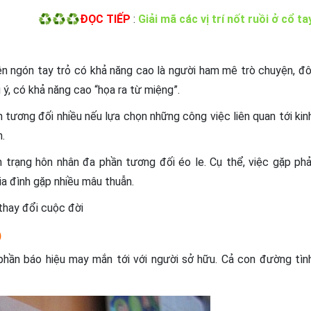
♻️♻️♻️ĐỌC TIẾP
:
Giải mã các vị trí nốt ruồi ở cổ ta
rên ngón tay trỏ có khả năng cao là người ham mê trò chuyện, đô
ý, có khả năng cao “họa ra từ miệng”.
h tương đối nhiều nếu lựa chọn những công việc liên quan tới kin
h.
h trạng hôn nhân đa phần tương đối éo le. Cụ thể, việc gặp phả
a đình gặp nhiều mâu thuẫn.
thay đổi cuộc đời
)
a phần báo hiệu may mắn tới với người sở hữu. Cả con đường tìn