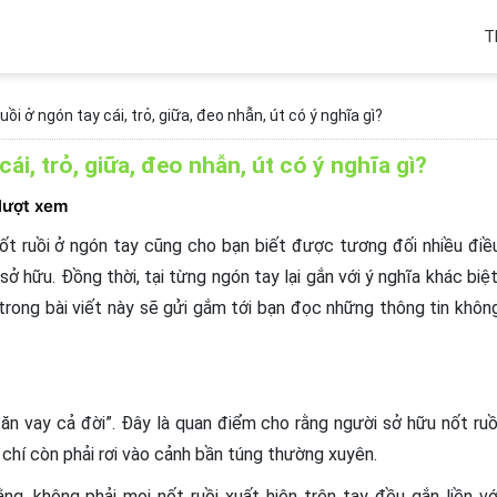
T
uồi ở ngón tay cái, trỏ, giữa, đeo nhẫn, út có ý nghĩa gì?
cái, trỏ, giữa, đeo nhẫn, út có ý nghĩa gì?
 lượt xem
ốt ruồi ở ngón tay cũng cho bạn biết được tương đối nhiều điề
sở hữu. Đồng thời, tại từng ngón tay lại gắn với ý nghĩa khác biệt
, trong bài viết này sẽ gửi gắm tới bạn đọc những thông tin khôn
, ăn vay cả đời”. Đây là quan điểm cho rằng người sở hữu nốt ruồ
 chí còn phải rơi vào cảnh bần túng thường xuyên.
g, không phải mọi nốt ruồi xuất hiện trên tay đều gắn liền vớ