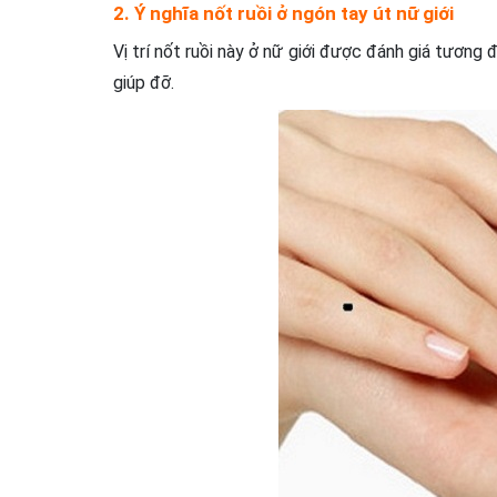
2. Ý nghĩa nốt ruồi ở ngón tay út nữ giới
Vị trí nốt ruồi này ở nữ giới được đánh giá tương 
giúp đỡ.