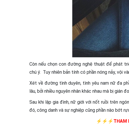
Còn nếu chọn con đường nghệ thuật để phát tri
chú ý. Tuy nhiên bản tính có phần nóng nảy, vội v
Xét về đường tình duyên, tình yêu nam nữ đa ph
lâu, bởi nhiều nguyên nhân khác nhau mà bị gián đo
Sau khi lập gia đình, nữ giới với nốt ruồi trên ngó
đó, công danh và sự nghiệp cũng phần nào bớt rực
⚡⚡⚡THAM K