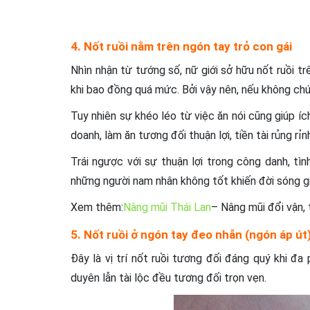
4. Nốt ruồi nằm trên ngón tay trỏ con gái
Nhìn nhận từ tướng số, nữ giới sở hữu nốt ruồi t
khi bao đồng quá mức. Bởi vậy nên, nếu không chú 
Tuy nhiên sự khéo léo từ việc ăn nói cũng giúp íc
doanh, làm ăn tương đối thuận lợi, tiền tài rủng rỉn
Trái ngược với sự thuận lợi trong công danh, tìn
những người nam nhân không tốt khiến đời sóng gi
Xem thêm:
Nâng mũi Thái Lan
– Nâng mũi đổi vận, 
5. Nốt ruồi ở ngón tay đeo nhẫn (ngón áp út
Đây là vị trí nốt ruồi tương đối đáng quý khi đ
duyên lẫn tài lộc đều tương đối trọn vẹn.