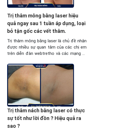
Trị thâm mông bằng laser hiệu
quả ngay sau 1 tuần áp dụng, loại
bỏ tận gốc các vết thâm.
Trị thâm mông bằng laser là chủ đề nhận
được nhiều sự quan tâm của các chị em
trên diễn đàn webtretho và các mạng xã
hội. Đa phần các chị em chứa được nghe
và tiếp xúc với công nghệ trị thâm này
bao giờ. Hãy cùng mổ xẻ và phân tích
phương pháp ...
Trị thâm nách bằng laser có thực
sự tốt như lời đồn ? Hiệu quả ra
sao ?