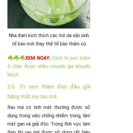
Nha đam kích thích các mô da sản sinh
tế bào mới thay thế tế bào thâm cũ
☘️☘️☘️
XEM NGAY:
Cách trị sẹo thâm
ở chân được nhiều chuyên gia khuyến
khích.
2.6. Trị sẹo thâm đen đầu gối
bằng mặt nạ rau má
Rau má có tinh mát thường được sử
dụng trong việc chống nhiễm trùng, làm
mát gan và giải độc. Trong lĩnh vực làm
đẹp thì rau má được sử dụng rất hiệu