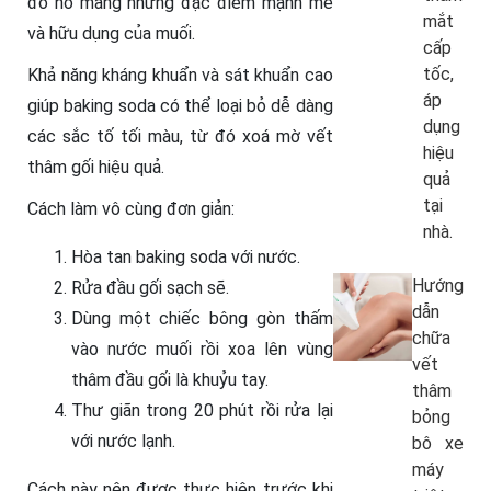
đó nó mang những đặc điểm mạnh mẽ
mắt
và hữu dụng của muối.
cấp
tốc,
Khả năng kháng khuẩn và sát khuẩn cao
áp
giúp baking soda có thể loại bỏ dễ dàng
dụng
các sắc tố tối màu, từ đó xoá mờ vết
hiệu
thâm gối hiệu quả.
quả
tại
Cách làm vô cùng đơn giản:
nhà.
Hòa tan baking soda với nước.
Hướng
Rửa đầu gối sạch sẽ.
dẫn
Dùng một chiếc bông gòn thấm
chữa
vào nước muối rồi xoa lên vùng
vết
thâm đầu gối là khuỷu tay.
thâm
Thư giãn trong 20 phút rồi rửa lại
bỏng
với nước lạnh.
bô xe
máy
Cách này nên được thực hiện trước khi