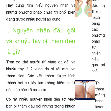
Hãy cùng tìm hiểu nguyên nhân và
đặc trị
thâm
những phương pháp chữa trị phổ biến
nách
đang được nhiều người áp dụng
bằng
I. Nguyên nhân đầu gối
các
phương
và khuỷu tay bị thâm đen
pháp
tự
là gì?
nhiên
hiệu
Trên cơ thể người thì vùng da gối và
quả tại
khuỷu tay là 2 vùng da bị tối màu và
nhà
thâm đen. Các vết thâm được hình
thành bởi sự lây lan không kiểm soát
Trị
thâm
của các hắc tố melanin.
mông
Có rất nhiều nguyên nhân dẫn tới việc
bằng
bạn bị thâm đầu gối nhưng trong khuôn
laser