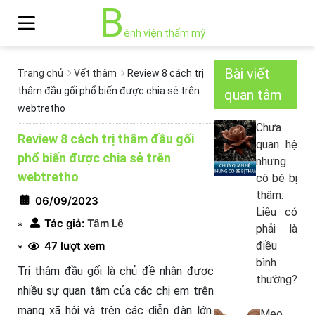
B
ệnh viện thẩm mỹ
Bài viết
Trang chủ
Vết thâm
Review 8 cách trị
thâm đầu gối phổ biến được chia sẻ trên
quan tâm
webtretho
Chưa
Review 8 cách trị thâm đầu gối
quan hệ
phổ biến được chia sẻ trên
nhưng
webtretho
cô bé bị
thâm:
06/09/2023
Liệu có
Tác giả:
Tâm Lê
*
phải là
47 lượt xem
điều
*
bình
Trị thâm đầu gối là chủ đề nhận được
thường?
nhiều sự quan tâm của các chị em trên
mạng xã hội và trên các diễn đàn lớn.
Mẹo