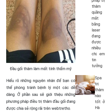
pháp trị
thâm
quầng
mắt
bằng
laser
đang
được
nhiều
chị em
tin
tưởng
Đầu gối thâm làm mất tính thẩm mỹ
Spa
Hiểu rõ những nguyên nhân để bạn có
trị
thể phòng tránh bệnh lý một các dễ
thâm
dàng. Ở phần sau sẽ giới thiệu những
nào
phương pháp điều trị thâm đầu gối đang
tốt ở
Hà
được chia sẻ rộng rãi trên webtretho.