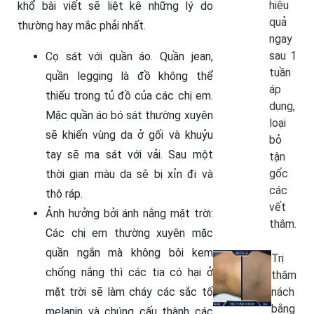
hiệu
khổ bài viết sẽ liệt kê những lý do
quả
thường hay mắc phải nhất.
ngay
sau 1
Cọ sát với quần áo. Quần jean,
tuần
quần legging là đồ không thể
áp
thiếu trong tủ đồ của các chị em.
dụng,
Mặc quần áo bó sát thường xuyên
loại
sẽ khiến vùng da ở gối và khuỷu
bỏ
tay sẽ ma sát với vải. Sau một
tận
gốc
thời gian màu da sẽ bị xỉn đi và
các
thô ráp.
vết
Ảnh hưởng bởi ánh nắng mặt trời:
thâm.
Các chị em thường xuyên mặc
quần ngắn mà không bôi kem
Trị
chống nắng thì các tia có hại ở
thâm
mặt trời sẽ làm cháy các sắc tố
nách
bằng
melanin và chúng cấu thành các