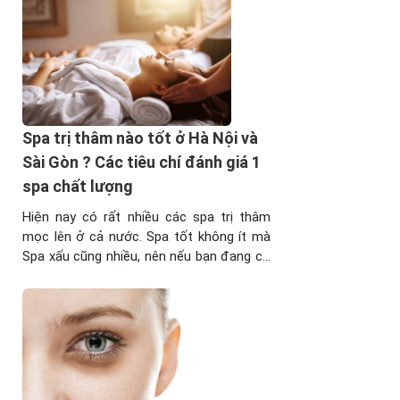
Laser có tốt không ? Phương pháp trị
thâm mắt bằng laser ...
Spa trị thâm nào tốt ở Hà Nội và
Sài Gòn ? Các tiêu chí đánh giá 1
spa chất lượng
Hiện nay có rất nhiều các spa trị thâm
mọc lên ở cả nước. Spa tốt không ít mà
Spa xấu cũng nhiều, nên nếu bạn đang có
ý định tìm một spa để trị thâm da thì hãy
tham khảo bài viết này. I. Trị thâm da tại
spa có ưu điểm gì? Theo ...