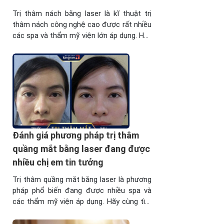
Trị thâm nách bằng laser là kĩ thuật trị
thâm nách công nghệ cao được rất nhiều
các spa và thẩm mỹ viện lớn áp dụng. Hãy
cùng tìm hiểu phương này thông qua bài
viết. I. Tại sao phương pháp trị thâm nách
bằng Laser đang là xu hướng. Vùng da
nách là vùng ...
Đánh giá phương pháp trị thâm
quầng mắt bằng laser đang được
nhiều chị em tin tưởng
Trị thâm quầng mắt bằng laser là phương
pháp phổ biến đang được nhiều spa và
các thẩm mỹ viện áp dụng. Hãy cùng tìm
hiểu và đánh giá phương pháp này thông
qua bài viết. I. Trị thâm quầng mắt bằng