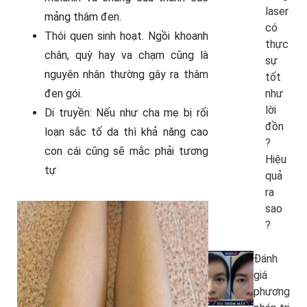
laser
mảng thâm đen.
có
Thói quen sinh hoạt. Ngồi khoanh
thực
chân, quỳ hay va chạm cũng là
sự
nguyên nhân thường gây ra thâm
tốt
đen gói.
như
lời
Di truyền: Nếu như cha mẹ bị rối
đồn
loạn sắc tố da thì khả năng cao
?
con cái cũng sẽ mắc phải tương
Hiệu
tự
quả
ra
sao
?
Đánh
giá
phương