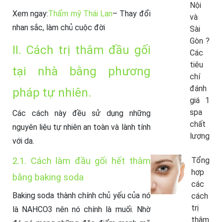
Nội
Xem ngay:
Thẩm mỹ Thái Lan
– Thay đổi
và
nhan sắc, làm chủ cuộc đời
Sài
Gòn ?
II. Cách trị thâm đầu gối
Các
tiêu
tại nhà bằng phương
chí
đánh
pháp tự nhiên.
giá 1
spa
Các cách này đều sử dụng những
chất
nguyên liệu tự nhiên an toàn và lành tính
lượng
với da.
2.1. Cách làm đầu gối hết thâm
Tổng
hợp
bằng baking soda
các
Baking soda thành chính chủ yếu của nó
cách
trị
là NAHCO3 nên nó chính là muối. Nhờ
thâm