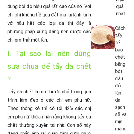
dùng bởi độ hiệu quả rất cao của nó. Với
quả
nhất
chi phí không hề quá đắt mà lại lành tính
với hầu hết các loại da thì đây là
Cách
phương pháp xứng đáng nên được các
tẩy
chị em thử một lần.
tế
bào
I. Tại sao lại nên dùng
chết
bằng
sữa chua để tẩy da chết
bột
?
đậu
đỏ
Tẩy da chết là một bước nhỏ trong quá
làn
trình làm đẹp ở các chị em phụ nữ.
da
sạch
Theo thống kê thì có tới 42% các chị
sẽ và
em phụ nữ thừa nhận rằng không tẩy da
mịn
chết thường xuyên tại nhà. Con số này
màng
đang phản ánh sự quan tâm dưới mức