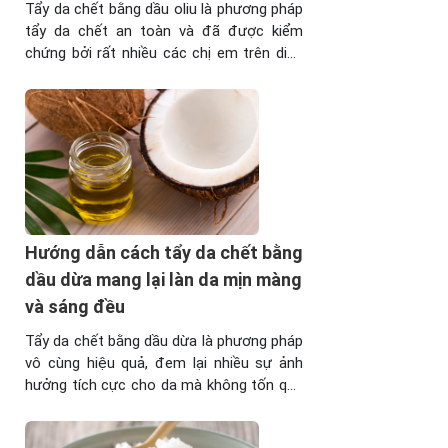
Tẩy da chết bằng dầu oliu là phương pháp
tẩy da chết an toàn và đã được kiểm
chứng bởi rất nhiều các chị em trên diễn
đàn webtretho. Hãy cùng phân tích và
đánh giá phương pháp này thông qua bài
viết. I. Tại sao nên tẩy da chết bằng dầu
oliu? Đầu tiên ...
Hướng dẫn cách tẩy da chết bằng
dầu dừa mang lại làn da mịn màng
và sáng đều
Tẩy da chết bằng dầu dừa là phương pháp
vô cùng hiệu quả, đem lại nhiều sự ảnh
hưởng tích cực cho da mà không tốn quá
nhiều chi phí. Tuy nhiên thì không phải chị
em nào cũng biết tẩy da chết bằng dầu