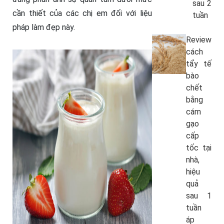
sau 2
cần thiết của các chị em đối với liệu
tuần
pháp làm đẹp này.
Review
cách
tẩy tế
bào
chết
bằng
cám
gạo
cấp
tốc tại
nhà,
hiệu
quả
sau 1
tuần
áp