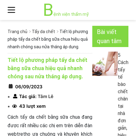
B
ệnh viện thẩm mỹ
Bài viết
Trang chủ
Tẩy da chết
Tiết lộ phương
pháp tẩy da chết bằng sữa chua hiệu quả
quan tâm
nhanh chóng sau nửa tháng áp dụng.
5
Tiết lộ phương pháp tẩy da chết
Cách
bằng sữa chua hiệu quả nhanh
tẩy
chóng sau nửa tháng áp dụng.
tế
bào
06/09/2023
chết
Tác giả:
Tâm Lê
*
chân
43 lượt xem
tại
*
nhà
Cách tẩy da chết bằng sữa chua đang
đơn
được rất nhiều các chị em trên diễn đàn
giản,
webtretho ưa chuộng và khuyên khích
hiệu