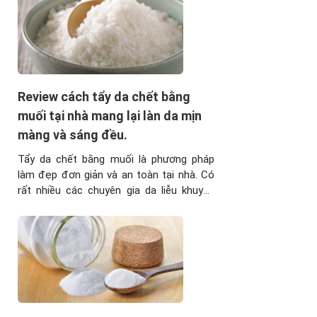
dừa đúng cách. Bài viết này sẽ chia sẽ
những ...
Review cách tẩy da chết bằng
muối tại nhà mang lại làn da mịn
màng và sáng đều.
Tẩy da chết bằng muối là phương pháp
làm đẹp đơn giản và an toàn tại nhà. Có
rất nhiều các chuyên gia da liễu khuyến
khích nên áp dụng bởi muối mang lại nhiều
tác dụng tốt cho da. Hãy cùng tìm hiểu và
thảo luận phương pháp này thông qua bài
viết. I. ...