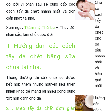
Chia
dõi bởi vì phần sau sẽ cung cấp các
sẻ
cách tẩy da chết nhanh nhất và đơn
cách
giản nhất tại nhà.
tẩy
da
Xem ngay
:Thẩm mỹ Thái Lan
– Thay đổi
chết
nhan sắc, làm chủ cuộc đời
cho
da
II. Hướng dẫn các cách
dầu
tẩy da chết bằng sữa
nhanh
nhất
chua tại nhà.
và
hiệu
Thông thường thì sữa chua sẽ được
quả
kết hợp thêm những nguyên liệu thiên
nhất
nhiên khác để mang lại nhiều công dụng
Hướng
tốt hơn dành cho da.
dẫn
2.1. Mẹo tẩy da chết đơn giản
cách