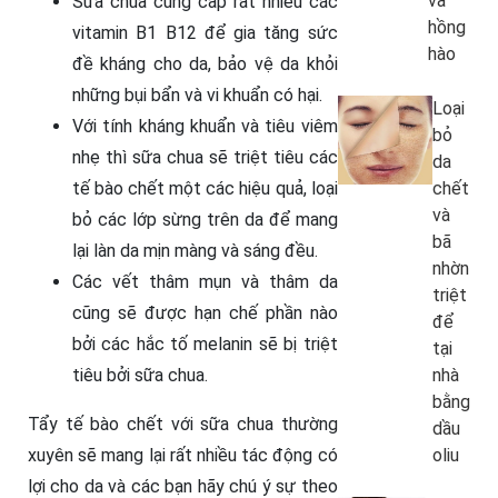
và
Sữa chua cung cấp rất nhiều các
hồng
vitamin B1 B12 để gia tăng sức
hào
đề kháng cho da, bảo vệ da khỏi
những bụi bẩn và vi khuẩn có hại.
Loại
Với tính kháng khuẩn và tiêu viêm
bỏ
nhẹ thì sữa chua sẽ triệt tiêu các
da
tế bào chết một các hiệu quả, loại
chết
và
bỏ các lớp sừng trên da để mang
bã
lại làn da mịn màng và sáng đều.
nhờn
Các vết thâm mụn và thâm da
triệt
cũng sẽ được hạn chế phần nào
để
bởi các hắc tố melanin sẽ bị triệt
tại
tiêu bởi sữa chua.
nhà
bằng
Tẩy tế bào chết với sữa chua thường
dầu
xuyên sẽ mang lại rất nhiều tác động có
oliu
lợi cho da và các bạn hãy chú ý sự theo