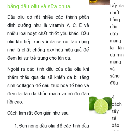
tẩy da
bằng dầu oliu và sữa chua.
chết
Dầu oliu có rất nhiều các thành phần
bằng
dinh dưỡng như là vitamin A, C, E và
dầu
nhiều loại hoạt chất thiết yếu khác. Dầu
dừa
mang
oliu khi tiếp xúc với da sẽ có tác dụng
lại làn
như là chất chống oxy hóa hiệu quả để
da mịn
đem lại sự trẻ trung cho làn da.
màng
và
Ngoài ra các tinh dầu của dầu oliu khi
sáng
thẩm thấu qua da sẽ khiến da bị tăng
đều
sinh collagen để cấu trúc hoá tế bào và
đem lại làn da khỏe mạnh và có độ đàn
4
hồi cao.
cách
tẩy
Cách làm rất đơn giản như sau:
tế
bào
Đun nóng dầu oliu để các tinh dầu