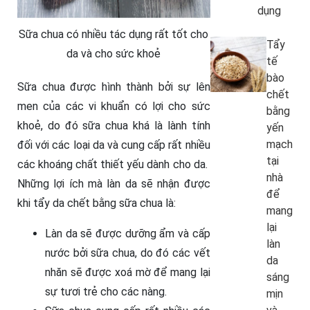
dụng
Sữa chua có nhiều tác dụng rất tốt cho
Tẩy
da và cho sức khoẻ
tế
bào
Sữa chua được hình thành bởi sự lên
chết
men của các vi khuẩn có lợi cho sức
bằng
khoẻ, do đó sữa chua khá là lành tính
yến
mạch
đối với các loại da và cung cấp rất nhiều
tại
các khoáng chất thiết yếu dành cho da.
nhà
Những lợi ích mà làn da sẽ nhận được
để
khi tẩy da chết bằng sữa chua là:
mang
lại
Làn da sẽ được dưỡng ẩm và cấp
làn
nước bởi sữa chua, do đó các vết
da
nhăn sẽ được xoá mờ để mang lại
sáng
sự tươi trẻ cho các nàng.
mịn