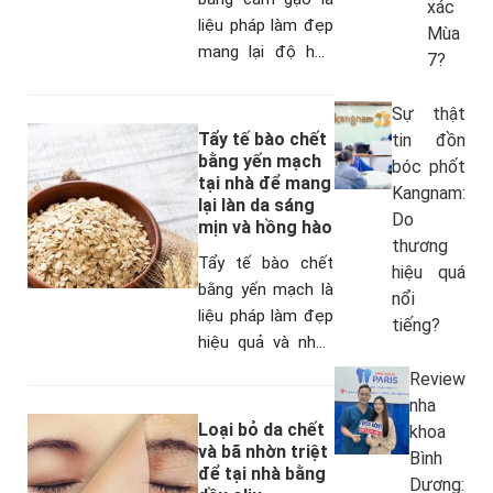
xác
liệu pháp làm đẹp
Mùa
mang lại độ hữu
7?
hiệu cao cho da.
Tuy nhiên theo
Sự thật
nghiên cứu thì có
Tẩy tế bào chết
tin đồn
tới 80% các…
bằng yến mạch
bóc phốt
tại nhà để mang
Kangnam:
lại làn da sáng
Do
mịn và hồng hào
thương
Tẩy tế bào chết
hiệu quá
bằng yến mạch là
nổi
liệu pháp làm đẹp
tiếng?
hiệu quả và nhận
về được rất nhiều
Review
lời phản hồi tích
nha
cực từ các chị em
Loại bỏ da chết
khoa
áp…
và bã nhờn triệt
Bình
để tại nhà bằng
Dương: