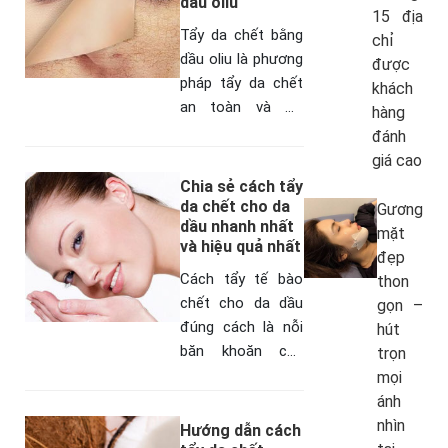
dầu oliu
15 địa
Tẩy da chết bằng
chỉ
dầu oliu là phương
được
pháp tẩy da chết
khách
an toàn và đã
hàng
được kiểm chứng
đánh
bởi rất nhiều các
giá cao
chị em trên diễn
Chia sẻ cách tẩy
đàn webtretho.
da chết cho da
Gương
dầu nhanh nhất
Hãy…
mặt
và hiệu quả nhất
đẹp
Cách tẩy tế bào
thon
chết cho da dầu
gọn –
đúng cách là nỗi
hút
băn khoăn của
trọn
nhiều các chị em
mọi
bởi loại da này rất
ánh
khó để chăm sóc
nhìn
Hướng dẫn cách
khá nhạy…