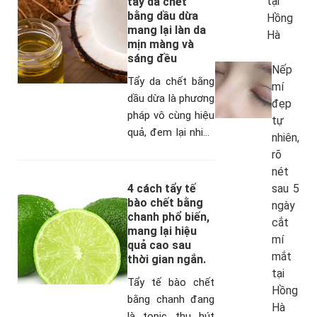
tại
tẩy da chết
bằng dầu dừa
Hồng
mang lại làn da
Hà
mịn màng và
sáng đều
Nếp
Tẩy da chết bằng
mí
dầu dừa là phương
đẹp
pháp vô cùng hiệu
tự
quả, đem lại nhiều
nhiên,
sự ảnh hưởng tích
rõ
cực cho da mà
nét
không tốn quá
4 cách tẩy tế
sau 5
nhiều chi phí.…
bào chết bằng
ngày
chanh phổ biến,
cắt
mang lại hiệu
mí
quả cao sau
mắt
thời gian ngắn.
tại
Tẩy tế bào chết
Hồng
bằng chanh đang
Hà
là topic thu hút