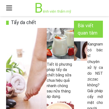
B
ệnh viện thẩm mỹ
Tẩy da chết
Bài viết
quan tâm
Kangnam
có bác
sĩ
chuyên
Tiết lộ phương
xử lý ca
pháp tẩy da
do NST
chết bằng sữa
ziczac
chua hiệu quả
không?
nhanh chóng
Giải pháp
sau nửa tháng
áp dụng.
cấy mỡ
mặt cho
người