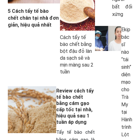
bất đối
5 Cách tẩy tế bào
xứng
chết chân tại nhà đơn
giản, hiệu quả nhất
Ekip
bác
Cách tẩy tế
bào chết bằng
sĩ
bột đậu đỏ làn
nào
da sạch sẽ và
“tái
mịn màng sau 2
sinh”
tuần
diện
mạo
cho
Review cách tẩy
tế bào chết
Trà
bằng cám gạo
My
cấp tốc tại nhà,
tại
hiệu quả sau 1
Hành
tuần áp dụng
trình
Tẩy tế bào chết
Lột
bằng cám gạo là